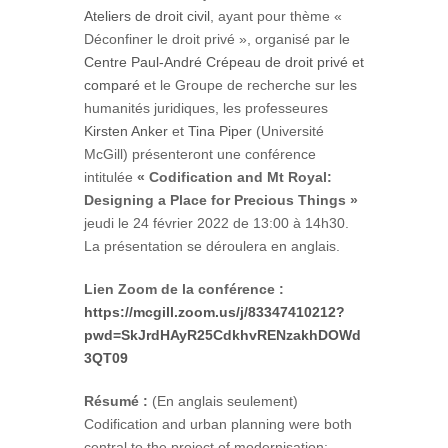
Ateliers de droit civil
, ayant pour thème «
Déconfiner le droit privé », organisé par le
Centre Paul-André Crépeau de droit privé et
comparé
et le Groupe de recherche sur les
humanités juridiques, les professeures
Kirsten Anker
et
Tina Piper
(Université
McGill) présenteront une conférence
intitulée
« Codification and Mt Royal:
Designing a Place for Precious Things »
jeudi le 24 février 2022 de 13:00 à 14h30.
La présentation se déroulera en anglais.
Lien Zoom de la conférence
:
https://mcgill.zoom.us/j/83347410212?
pwd=SkJrdHAyR25CdkhvRENzakhDOWd
3QT09
Résumé :
(En anglais seulement)
Codification and urban planning were both
central to the project of modernisation: